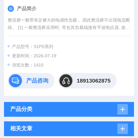
产品简介
整流桥一般带有足够大的电感性负载， 因此整流桥不出现电流断
续。 [1] 一般整流桥应用时, 常在其负载端接有平波电抗器, 故可
将其负载视为恒流源。 [2] 多组三相整流桥相互连接，使得整流
桥电路产生的谐波相互抵消。代理矽莱克整流桥模块货源充足
产品型号：S1PD系列
更新时间：2026-07-19
浏览次数：1410
产品咨询
18913062875
产品分类
相关文章