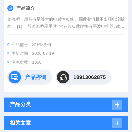
产品简介
整流桥一般带有足够大的电感性负载， 因此整流桥不出现电流断
续。 [1] 一般整流桥应用时, 常在其负载端接有平波电抗器, 故可
将其负载视为恒流源。 [2] 多组三相整流桥相互连接，使得整流
桥电路产生的谐波相互抵消。型号齐全矽莱克整流桥模块现货供
产品型号：S1PD系列
应
更新时间：2026-07-19
浏览次数：1358
产品咨询
18913062875
产品分类
相关文章