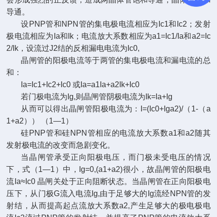
导通。
设PNP管和NPN管的集电极电流相应为Ic1和Ic2；发射
极电流相应为Ia和Ik；电流放大系数相应为a1=Ic1/Ia和a2=Ic
2/Ik，设流过J2结的反相漏电电流为Ic0,
晶闸管的阳极电流等于两管的集电极电流和漏电流的总
和：
Ia=Ic1+Ic2+Ic0 或Ia=a1Ia+a2Ik+Ic0
若门极电流为Ig,则晶闸管阴极电流为Ik=Ia+Ig
从而可以得出晶闸管阳极电流为：I=(Ic0+Iga2)/（1-（a
1+a2）） （1—1）
硅PNP管和硅NPN管相应的电流放大系数a1和a2随其
发射极电流的改变而急剧变化。
当晶闸管承受正向阳极电压，而门极未受电压的情况
下，式（1—1）中，Ig=0,(a1+a2)很小，故晶闸管的阳极电
流Ia≈Ic0 晶闸关处于
正向阻断状态
。
当晶闸管在正向阳极电
压下，从门极G流入电流Ig,由于足够大的Ig流经NPN管的发
射结，从而提高起点流放大系数a2,产生足够大的极电极电