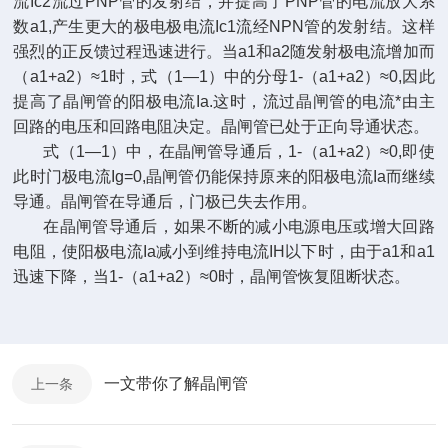
流Ic2流过PNP管的发射结，并提高了PNP管的电流放大系
数a1,产生更大的极电极电流Ic1流经NPN管的发射结。这样
强烈的正反馈过程迅速进行。当a1和a2随发射极电流增加而
（a1+a2）≈1时，式（1—1）中的分母1-（a1+a2）≈0,因此
提高了晶闸管的阳极电流Ia.这时，流过晶闸管的电流*由主
回路的电压和回路电阻决定。晶闸管已处于正向导通状态。
式（1—1）中，在晶闸管导通后，1-（a1+a2）≈0,即使
此时门极电流Ig=0,晶闸管仍能保持原来的阳极电流Ia而继续
导通。晶闸管在导通后，门极已失去作用。
在晶闸管导通后，如果不断的减小电源电压或增大回路
电阻，使阳极电流Ia减小到维持电流IH以下时，由于a1和a1
迅速下降，当1-（a1+a2）≈0时，晶闸管恢复阻断状态。
一文带你了解晶闸管
上一条