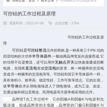
当前位置：
首页
技术文章
可控硅的工作过程及原理
可控硅的工作过程及原理
更新时间：2022-07-08
点击次数：2784
可控硅的工作过程及原
理
可控硅是
可控硅整流
元件的简称,是一种具有三个PN 结的
四层结构的大功率
半导体器件
,一般由两晶闸管反向连接而成.它
的功用不仅是整流，还可以用作
无触点开关
以快速接通或切断
电路，实现将
直流电
变成
交流电
的逆变，将一种频率的交流电
变成另一种频率的交流电等等。可控硅和其它半导体器件一样，
具有体积小、效率高、稳定性好、工作可靠等优点。它的出现，
使
半导体
技术从弱电领域进入了强电领域，成为工业、农业、
交通运输科研以至商业、民用电器等方面争相采用的元件。
晶闸管T在工作过程中，它的阳极A和阴极K与电源和负
载连接，组成晶闸管的主电路，晶闸管的门极G和阴极K与