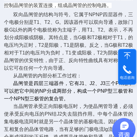
控制晶闸管的装置连接，组成晶闸管的控制电路。
双向晶闸管的结构与符号。它属于NPNP四层器件，三
个电极分别是T1、T2、G。因该器件可以双向导通，故除门
极G以外的两个电极统称为主端子，用T1、T2。表示，不再
划分成阳极或阴极。其特点是，当G极和T2极相对于T1，的
电压均为正时，T2是阳极，T1是阴极。反之，当G极和T2极
相对于T1的电压均为负时，T1变成阳极，T2为阴极。双向
晶闸管的伏安特性，由于正、反向特性曲线具有对称性，所
以它可在任何一个方向导通。
从晶闸管的内部分析工作过程：
电话咨询
晶闸管是四层三端器件，它有J1、J2、J3三个PN结，
可以把它中间的NP分成两部分，构成一个
PNP
型三极管
和
一个
NPN型三极管
的复合管。
当晶闸管承受正向阳极电压时，为使晶闸管导通，必须
使承受反向电压的PN结J2失去阻挡作用。中每个晶体管的
集电极电流同时就是另一个晶体管的基极电流。因此，两个
互相复合的晶体管电路，当有足够的门极电流Ig流入时，就
会形成强烈的正反馈，造成两晶体管饱和导通，晶体管饱和