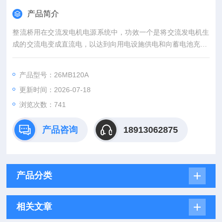
产品简介
整流桥用在交流发电机电源系统中，功效一个是将交流发电机生
成的交流电变成直流电，以达到向用电设施供电和向蓄电池充电;
二是限制蓄电池电流逆流回发电机，保障发电机不被逆电流烧
毁。硅二极管器件具备单方向导电的特性，即在硅二极管器件两
产品型号：26MB120A
边添加特定的电压（电源正极接二极管器件正极，电源负极接二
更新时间：2026-07-18
极管器件的负极）时，二极管器件就导通，有电流流过，相反，
二极管器件不导通，无电流通过。供应美国IR整流桥模块原装*现
浏览次数：741
货
产品咨询
18913062875
产品分类
相关文章