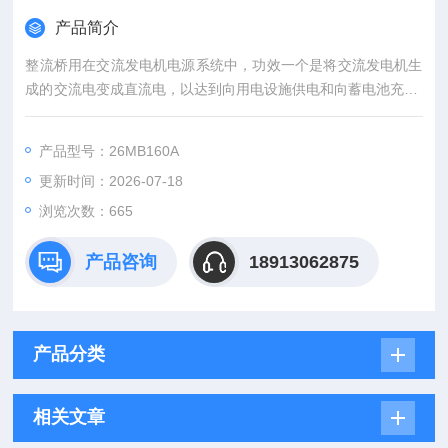
产品简介
整流桥用在交流发电机电源系统中，功效一个是将交流发电机生
成的交流电变成直流电，以达到向用电设施供电和向蓄电池充电;
二是限制蓄电池电流逆流回发电机，保障发电机不被逆电流烧
毁。硅二极管器件具备单方向导电的特性，即在硅二极管器件两
产品型号：26MB160A
边添加特定的电压（电源正极接二极管器件正极，电源负极接二
更新时间：2026-07-18
极管器件的负极）时，二极管器件就导通，有电流流过，相反，
二极管器件不导通，无电流通过。整流桥模块供应美国IR原装*现
浏览次数：665
货
产品咨询
18913062875
产品分类
相关文章