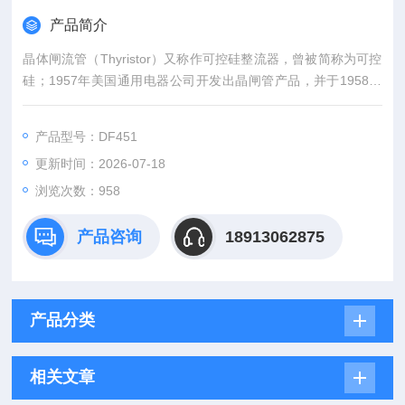
产品简介
晶体闸流管（Thyristor）又称作可控硅整流器，曾被简称为可控
硅；1957年美国通用电器公司开发出晶闸管产品，并于1958年
使其商业化。晶闸管是PNPN四层半导体结构，它有三个极：阳
极，阴极和门极；晶闸管工作条件为：加正向电压且门极有触发
产品型号：DF451
电流；其派生器件有：快速晶闸管，双向晶闸管，逆导晶闸管，
更新时间：2026-07-18
光控晶闸管等。供应丹尼克斯快恢复二极管*货源充足
浏览次数：958
产品咨询
18913062875
产品分类
相关文章