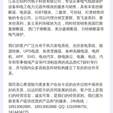
江苏芯钻时代电子科技有限公司，专业从事电气线路保护
设备和电工电力元器件模块的服务与销售，具有丰富的熔
断器、电容器、IGBT模块、二极管、可控硅、IC类销售经
验的专业公司。公司以代理分销艾赛斯、英飞凌系列、赛
米控系列，富士系列等模块为主，同时经营销售美国巴斯
曼熔断器、 西门子熔断器、美尔森熔断器、力特熔断器等
电气保护。
我们的客户广泛分布于风力发电系统、光伏发电系统、能
源转换、UPS电源、各类变频器、各种高频电源、电焊
机、APF、SVG、电动汽车、静电除尘、电脑、电信、汽
车和军事领域产业等PCB制造商的高品质ICT探针等行
业，并与国内众多高校及科研机构建立了良好的合作关
系。
我司衷心希望能与更多客户在在今后的合作过程中保持良
好的关系，以达到双方的共同发展的目的。客户至上是我
们的经营宗旨，诚实可靠，是我们的经营原则。我们愿为
新老客户提供优质的产品和*的服务。24h热线 ：
18913062885、18913062888 QQ :1316996791、
2414434275