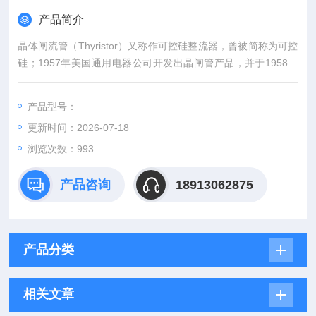
产品简介
晶体闸流管（Thyristor）又称作可控硅整流器，曾被简称为可控
硅；1957年美国通用电器公司开发出晶闸管产品，并于1958年
使其商业化。晶闸管是PNPN四层半导体结构，它有三个极：阳
极，阴极和门极；晶闸管工作条件为：加正向电压且门极有触发
产品型号：
电流；其派生器件有：快速晶闸管，双向晶闸管，逆导晶闸管，
更新时间：2026-07-18
光控晶闸管等。代理丹尼克斯 整流二极管*型号齐全
浏览次数：993
产品咨询
18913062875
产品分类
相关文章