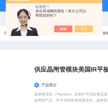
欢迎您！
来自局域网的朋友！有什么可以
帮助您的吗？
当前位置：
首页
产品中心
分立半导体模块
晶闸管
供应晶闸管模块美国IR平
产品简介
晶体闸流管（Thyristor）又称作可控硅整
晶闸管产品，并于1958年使其商业化。晶闸
极；晶闸管工作条件为：加正向电压且门极