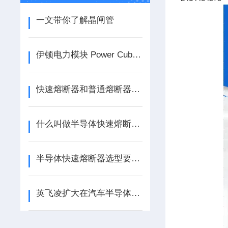
一文带你了解晶闸管
伊顿电力模块 Power Cube 首获国内外双认证，让 AI 供电更可靠！
快速熔断器和普通熔断器区别有哪些？
什么叫做半导体快速熔断器？
半导体快速熔断器选型要点：额定电流、电压与分断特性匹配原则详解
英飞凌扩大在汽车半导体行业地位，拿下*汽车MCU份额