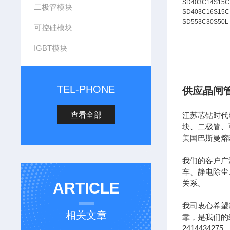
SD403C14S15C
二极管模块
SD403C16S15C
SD553C30S50L
可控硅模块
IGBT模块
TEL-PHONE
供应晶闸
查看全部
江苏芯钻时代
块、二极管、
美国巴斯曼熔
我们的客户广
车、静电除尘
关系。
ARTICLE
我司衷心希望
相关文章
靠，是我们的经营
2414434275