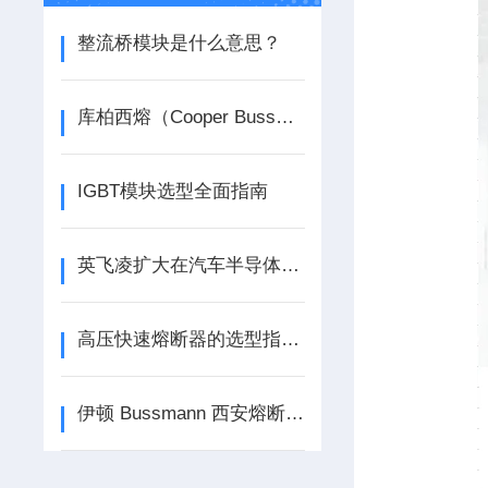
整流桥模块是什么意思？
库柏西熔（Cooper Bussmann）熔断器选型指南
IGBT模块选型全面指南
英飞凌扩大在汽车半导体行业地位，拿下*汽车MCU份额
高压快速熔断器的选型指南：依据系统电压、额定电流与分断能力的关键考量
伊顿 Bussmann 西安熔断器制造中心 | 专注电路保护，助力能源转型