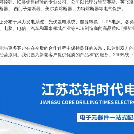
可控硅、IC类销售经验的专业公司。公司以代理分销艾赛斯、英飞
断器、 西门子熔断器、美尔森熔断器、力特熔断器等电气保护。
泛分布于风力发电系统、光伏发电系统、能源转换、UPS电源、各类
、电脑、电信、汽车和军事领域产业等PCB制造商的高品质ICT探
能与更多客户在在今后的合作过程中保持良好的关系，以达到双方的
原则。我们愿为新老客户提供优质的产品和*的服务。24h热线 ：189130628