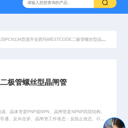
M25PCN134货源齐全西玛WESTCODE二极管螺丝型晶闸管
E二极管螺丝型晶闸管
成、晶体管是PNP或NPN、晶闸管是NPNP四层结构。
导通、反向击穿。晶闸管工作状态：反阻止状态、OFF
成本更低，故而市场应用远高于晶闸管，晶闸管 for 交