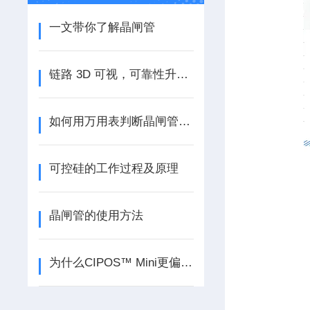
一文带你了解晶闸管
链路 3D 可视，可靠性升级！伊顿电源 Power Cube 电力模块“智慧管家”
如何用万用表判断晶闸管电极？
可控硅的工作过程及原理
晶闸管的使用方法
为什么CIPOS™ Mini更偏向于使用IGBT芯片，而非Si MOSFET？