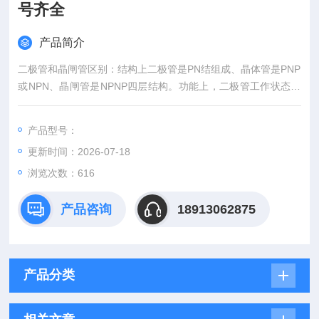
号齐全
产品简介
二极管和晶闸管区别：结构上二极管是PN结组成、晶体管是PNP
或NPN、晶闸管是NPNP四层结构。功能上，二极管工作状态：
正向导通、反向不导通、反向击穿。晶闸管工作状态：反阻止状
态、OFF状态、ON状态。二极管结构和工艺较为简单，成本更
产品型号：
低，故而市场应用远高于晶闸管，晶闸管 for 交流、大电流等应
更新时间：2026-07-18
用场景也偏工业。供应西玛WESTCODE高压晶闸管原装型号齐
全
浏览次数：616
产品咨询
18913062875
产品分类