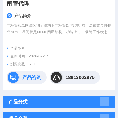
闸管代理
产品简介
二极管和晶闸管区别：结构上二极管是PN结组成、晶体管是PNP
或NPN、晶闸管是NPNP四层结构。功能上，二极管工作状态：
正向导通、反向不导通、反向击穿。晶闸管工作状态：反阻止状
态、OFF状态、ON状态。二极管结构和工艺较为简单，成本更
产品型号：
低，故而市场应用远高于晶闸管，晶闸管 for 交流、大电流等应
更新时间：2026-07-17
用场景也偏工业，不如二极管在消费和工业等市场均有普遍应用
快恢复二极管平板型西玛WESTCODE晶闸管代理
浏览次数：610
产品咨询
18913062875
产品分类