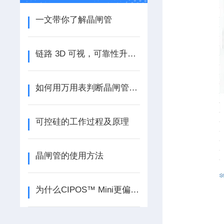
一文带你了解晶闸管
链路 3D 可视，可靠性升级！伊顿电源 Power Cube 电力模块“智慧管家”
如何用万用表判断晶闸管电极？
可控硅的工作过程及原理
晶闸管的使用方法
为什么CIPOS™ Mini更偏向于使用IGBT芯片，而非Si MOSFET？