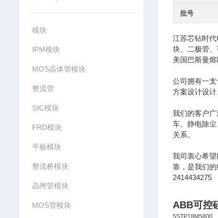
批号
模块
江苏芯钻时代
块、二极管、
IPM模块
美国巴斯曼熔
MOS晶体管模块
公司拥有一支
整流管
方案设计设计
SIC模块
我们的客户广
车、静电除尘
FRD模块
关系。
平板模块
我司衷心希望
整流桥模块
靠，是我们的经营
2414434275
晶闸管模块
ABB可
MOS管模块
5STP18M5800