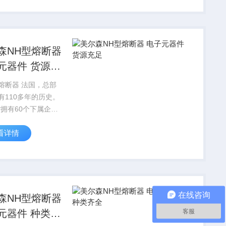
森NH型熔断器
元器件 货源充
熔断器 法国，总部
有110多年的历史。
*拥有60个下属企
200 名雇员。美尔森
看详情
熔断器 电子元器件 货
在线咨询
森NH型熔断器
客服
元器件 种类齐