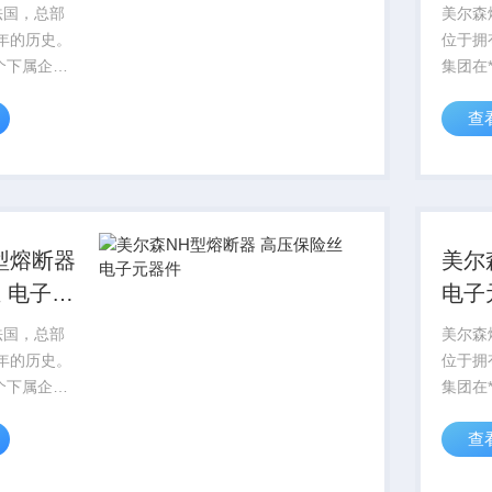
全
法国，总部
美尔森
多年的历史。
位于拥
个下属企
集团在
名雇员。美尔森
业，6,
查
子元器件 货
NH型
类齐全
型熔断器
美尔
 电子元
电子
险丝
法国，总部
美尔森
多年的历史。
位于拥
个下属企
集团在
名雇员。美尔森
业，6,
查
压保险丝 电
NH型
压保险