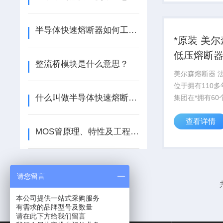
半导体快速熔断器如何工作？
*原装 美
低压熔断器
整流桥模块是什么意思？
器件
美尔森熔断器 
位于拥有110
什么叫做半导体快速熔断器？
集团在*拥有60
业，6,200 名
查看详情
美尔森美标低压
MOS管原理、特性及工程应用全解析
子元器件
请您留言
本公司提供一站式采购服务
有需求的品牌型号及数量
请在此下方给我们留言