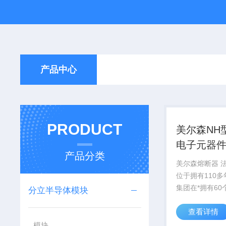
产品中心
PRODUCT
美尔森NH
电子元器件
产品分类
装
美尔森熔断器 
位于拥有110
集团在*拥有60
分立半导体模块
业，6,200 
查看详情
NH型熔断器 电
厂封装
模块