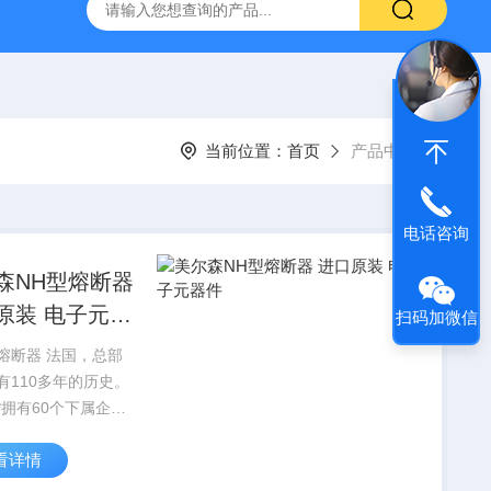
当前位置：
首页
产品中心
电话咨询
森NH型熔断器
原装 电子元器
扫码加微信
熔断器 法国，总部
有110多年的历史。
*拥有60个下属企
200 名雇员。美尔森
看详情
熔断器 进口原装 电子