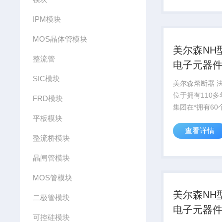
IPM模块
MOS晶体管模块
美尔森NH
整流管
电子元器件
SIC模块
装
美尔森熔断器 
位于拥有110
FRD模块
集团在*拥有60
平板模块
业，6,200 
查看详情
NH型熔断器 电
整流桥模块
准封装
晶闸管模块
MOS管模块
美尔森NH
二极管模块
电子元器件
可控硅模块