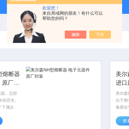
欢迎您！
来自局域网的朋友！有什么可以
帮助您的吗？
型熔断器
美尔
 原厂封
进口
件
法国，总部
美尔森
多年的历史。
位于拥
个下属企
集团在
名雇员。美尔森
业，6,
查
子元器件 原
NH型
元器件