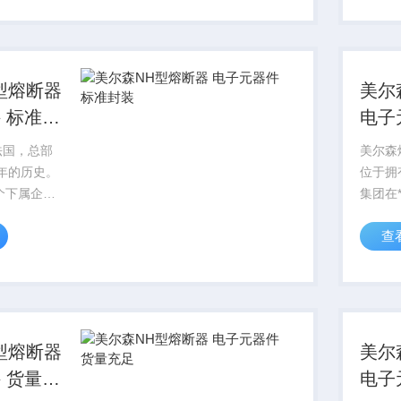
型熔断器
美尔
 标准封
电子
足
法国，总部
美尔森
多年的历史。
位于拥
个下属企
集团在
名雇员。美尔森
业，6,
查
子元器件 标
NH型
源充足
型熔断器
美尔
 货量充
电子