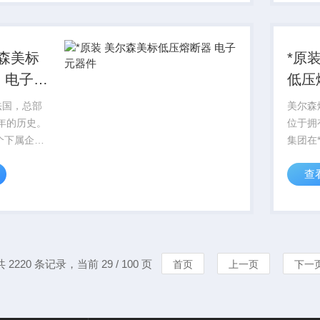
尔森美标
*原
 电子元
低压
障
法国，总部
美尔森
多年的历史。
位于拥
个下属企
集团在
雇员。*原装
业，6,
查
熔断器 电
美尔森
质保障
共 2220 条记录，当前 29 / 100 页
首页
上一页
下一