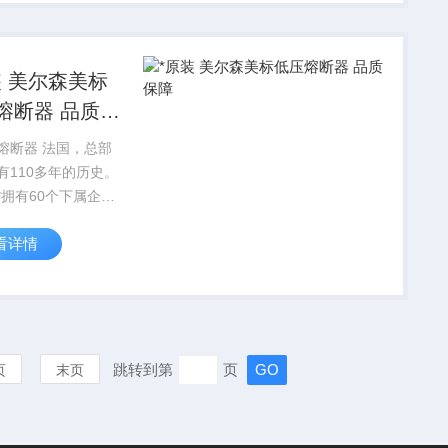
装 美尔森美标
熔断器 品质保
熔断器 法国，总部
有110多年的历史。
*拥有60个下属企
200 名雇员。*原装
看详情
美标低压熔断器 品
跳转到第
页
页
末页