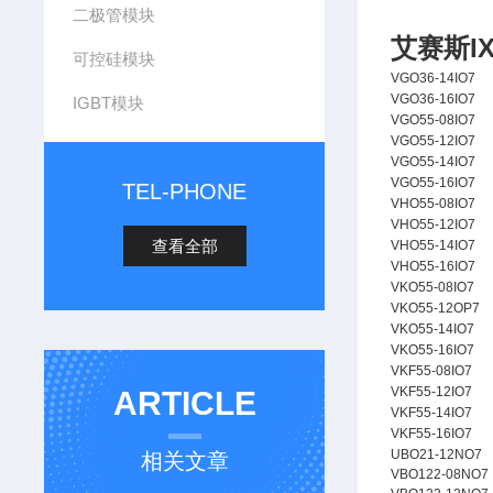
二极管模块
艾赛斯I
可控硅模块
VGO36-14IO7
VGO36-16IO7
IGBT模块
VGO55-08IO7
VGO55-12IO7
VGO55-14IO7
VGO55-16IO7
TEL-PHONE
VHO55-08IO7
VHO55-12IO7
查看全部
VHO55-14IO7
VHO55-16IO7
VKO55-08IO7
VKO55-12OP7
VKO55-14IO7
VKO55-16IO7
VKF55-08IO7
VKF55-12IO7
ARTICLE
VKF55-14IO7
VKF55-16IO7
UBO21-12NO7
相关文章
VBO122-08NO7