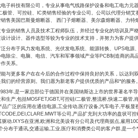
代电子科技有限公司，专业从事电气线路保护设备和电工电力元
、二极管、可控硅、IC类销售经验的专业公司。公司以代理分销
营销售美国巴斯曼熔断器、 西门子熔断器、美尔森熔断器、力特
支专业的销售人员及技术工程师队伍，并经过专业化的培训及严
案设计设计、器件选型等较为专业的技术支持，并努力为客户提
泛分布于风力发电系统、光伏发电系统、能源转换、UPS电源、
电除尘、电脑、电信、汽车和军事领域产业等PCB制造商的高品
合作关系。
望能与更多客户在在今后的合作过程中保持良好的关系，以达到
是我们的经营原则。我们愿为新老客户提供优质的产品和*的服务
于1983年,是一家总部位于德国并在美国纳斯达上市的世界著名
生产,包括MOSFET,IGBT,可控硅/二极管,整流桥,快速二极管,
产品广泛的应用在通信电源,工业传动,医疗设备,汽车电子,平板显视
ESTCODE,DEI,CLARE.MWT等公司,产品扩充到大功率的盘状可
其驱动.IXYS在亚洲,欧洲和北美设有分公司及代理商据点,雇用100
00个分布于通讯,交通运输,工业,医疗和消费类公司的客户群,是一个