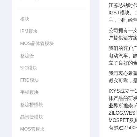
江苏芯钻时
IGBT模块
模块
主，同时经
公司拥有一
IPM模块
户提供诸方
MOS晶体管模块
我们的客户广
整流管
电动汽车、静
立了良好的
SIC模块
我司衷心希
FRD模块
诚实可靠，
IXYS成立
平板模块
体产品的研发和
整流桥模块
业界所推崇,
ZILOG,W
晶闸管模块
MOSFET及
有超过2,5
MOS管模块