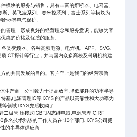
器件模块的服务与销售，具有丰富的熔断器、电容器、
艾赛斯、英飞凌系列、赛米控系列，富士系列等模块为
熔断器等电气保护。
格的管理，形成良好的经营理念和服务意识，能够为客
供优惠的价格及优质的服务。
各类变频器、各种高频电源、电焊机、APF、SVG、
质ICT探针等行业，并与国内众多高校及科研机构建
双方的共同发展的目的。客户至上是我们的经营宗旨，
。
半导体生产商，公司致力于提高效率,降低能耗的功率半导
肖特基,电源管理IC等.IXYS 的产品以高靠性和大功率为
等领域.IXYS先后收购了
控硅二极管,压接式IGBT,固态继电器,电源管理IC,RF
0多名技术熟练的工作人员在*10个部门. IXYS公司拥
*性的半导体供应商.