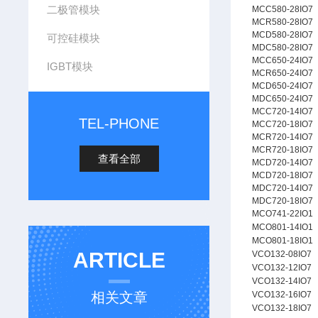
二极管模块
MCC580-28IO7
MCR580-28IO7
MCD580-28IO7
可控硅模块
MDC580-28IO7
MCC650-24IO7
IGBT模块
MCR650-24IO7
MCD650-24IO7
MDC650-24IO7
MCC720-14IO7
TEL-PHONE
MCC720-18IO7
MCR720-14IO7
MCR720-18IO7
查看全部
MCD720-14IO7
MCD720-18IO7
MDC720-14IO7
MDC720-18IO7
MCO741-22IO1
MCO801-14IO1
MCO801-18IO1
ARTICLE
VCO132-08IO7
VCO132-12IO7
VCO132-14IO7
相关文章
VCO132-16IO7
VCO132-18IO7