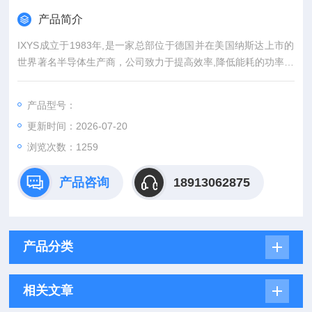
产品简介
IXYS成立于1983年,是一家总部位于德国并在美国纳斯达上市的
世界著名半导体生产商，公司致力于提高效率,降低能耗的功率半
导体产品的研发和生产,包括MOSFET,IGBT,可控硅/二极管,整流
桥,快速二极管,肖特基,电源管理IC等。IGBT模块IXYS艾赛斯现
产品型号：
货供应原装*
更新时间：2026-07-20
浏览次数：1259
产品咨询
18913062875
产品分类
相关文章