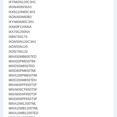
IXYN82N120C3H1
IXGN400N30A3
IXXN110N65C4H1
IXGN400N60B3
IXYN80N90C3H1
IXA60IF1200NA
IXA70I1200NA
IXBN75N170
IXGN50N120C3H1
IXDN55N120
IXDN75N120
MIXA50WB600TED
MIXA50PM650TMI
MIXD50W650TED
MIXD80PM650TMI
MIXA100PM650TMI
MIXD200W650TEH
MIXA600PF650TSF
MIXA600CF650TSF
MIXA600AF650TSF
MIXD600PF650TSF
MIXA10W1200TML
MIXA10WB1200TML
MIXA10WB1200TED