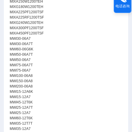
MIXA150W1200TEH
电话咨询
MIXG180W1200TEH
MIXA225PF1200TSF
MIXA225RF1200TSF
MIXG240W1200TEH
MIXA300PF1200TSF
MIXA450PF1200TSF
MWI30-06A7
MWI30-06A7T
MWI60-06G6K
MWI50-06A7T
MWI50-06A7
MWI75-06A7T
MWI75-06A7
MWI100-06A8
MWI150-06A8
MWI200-06A8
MWI15-12A6K
MWI15-12A7
MWI45-12T6K
MWI25-12A7T
MWI25-12A7
MWI60-12T6K
MWI35-12T7T
MWI35-12A7