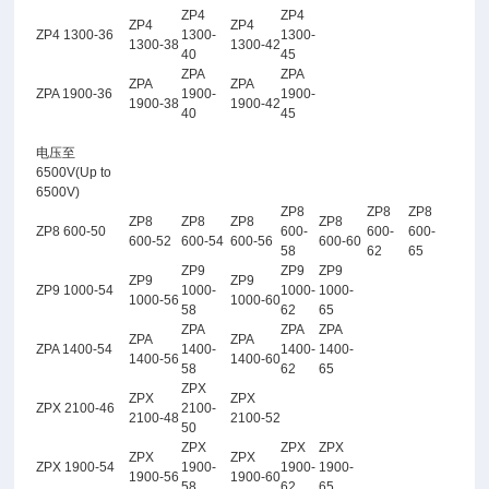
ZP4
ZP4
ZP4
ZP4
ZP4 1300-36
1300-
1300-
1300-38
1300-42
40
45
ZPA
ZPA
ZPA
ZPA
ZPA 1900-36
1900-
1900-
1900-38
1900-42
40
45
电压至
6500V(Up to
6500V)
ZP8
ZP8
ZP8
ZP8
ZP8
ZP8
ZP8
ZP8 600-50
600-
600-
600-
600-52
600-54
600-56
600-60
58
62
65
ZP9
ZP9
ZP9
ZP9
ZP9
ZP9 1000-54
1000-
1000-
1000-
1000-56
1000-60
58
62
65
ZPA
ZPA
ZPA
ZPA
ZPA
ZPA 1400-54
1400-
1400-
1400-
1400-56
1400-60
58
62
65
ZPX
ZPX
ZPX
ZPX 2100-46
2100-
2100-48
2100-52
50
ZPX
ZPX
ZPX
ZPX
ZPX
ZPX 1900-54
1900-
1900-
1900-
1900-56
1900-60
58
62
65