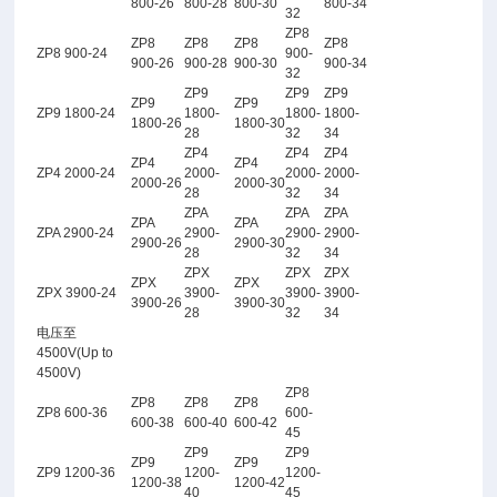
800-26
800-28
800-30
800-34
32
ZP8
ZP8
ZP8
ZP8
ZP8
ZP8 900-24
900-
900-26
900-28
900-30
900-34
32
ZP9
ZP9
ZP9
ZP9
ZP9
ZP9 1800-24
1800-
1800-
1800-
1800-26
1800-30
28
32
34
ZP4
ZP4
ZP4
ZP4
ZP4
ZP4 2000-24
2000-
2000-
2000-
2000-26
2000-30
28
32
34
ZPA
ZPA
ZPA
ZPA
ZPA
ZPA 2900-24
2900-
2900-
2900-
2900-26
2900-30
28
32
34
ZPX
ZPX
ZPX
ZPX
ZPX
ZPX 3900-24
3900-
3900-
3900-
3900-26
3900-30
28
32
34
电压至
4500V(Up to
4500V)
ZP8
ZP8
ZP8
ZP8
ZP8 600-36
600-
600-38
600-40
600-42
45
ZP9
ZP9
ZP9
ZP9
ZP9 1200-36
1200-
1200-
1200-38
1200-42
40
45