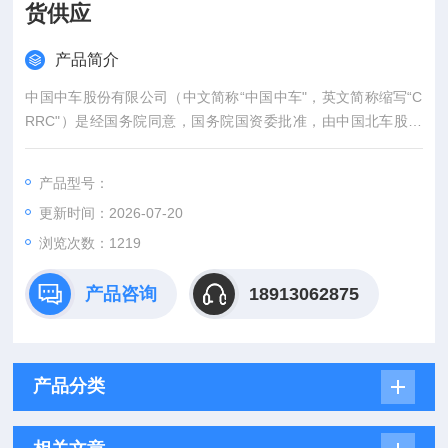
货供应
产品简介
中国中车股份有限公司（中文简称“中国中车"，英文简称缩写“C
RRC"）是经国务院同意，国务院国资委批准，由中国北车股份
有限公司、中国南车股份有限公司按照对等原则合并组建的A+H
股上市公司。经中国证监会核准，2015年6月8日，中国中车在
产品型号：
上海证券交易所和香港联交所成功上市。现有46家全资及控股子
更新时间：2026-07-20
公司，员工17万余人。总部设在北京。原厂原装中国中车CRRC
烧结型整流管现货供应
浏览次数：1219
产品咨询
18913062875
产品分类