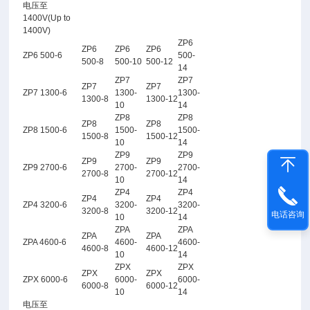
电压至
1400V(Up to
1400V)
ZP6
ZP6
ZP6
ZP6
ZP6 500-6
500-
500-8
500-10
500-12
14
ZP7
ZP7
ZP7
ZP7
ZP7 1300-6
1300-
1300-
1300-8
1300-12
10
14
ZP8
ZP8
ZP8
ZP8
ZP8 1500-6
1500-
1500-
1500-8
1500-12
10
14
ZP9
ZP9
ZP9
ZP9
ZP9 2700-6
2700-
2700-
2700-8
2700-12
10
14
ZP4
ZP4
ZP4
ZP4
ZP4 3200-6
3200-
3200-
3200-8
3200-12
电话咨询
10
14
ZPA
ZPA
ZPA
ZPA
ZPA 4600-6
4600-
4600-
4600-8
4600-12
10
14
ZPX
ZPX
ZPX
ZPX
ZPX 6000-6
6000-
6000-
6000-8
6000-12
10
14
电压至