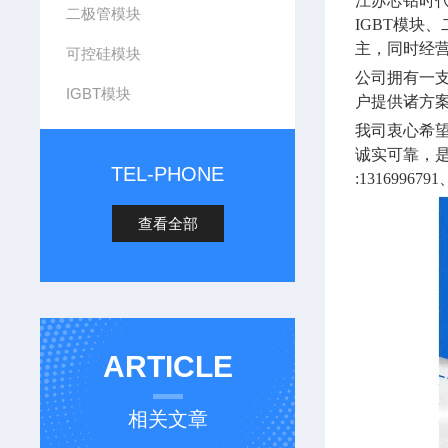
江苏芯钻时
二极管模块
IGBT
模块、
主，同时经
可控硅模块
公司拥有一
IGBT模块
户提供诸方
我司衷心希
诚实可靠，
TEL-PHONE
:1316996791
查看全部
ARTICLE
相关文章