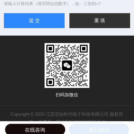
请输入计算结果（填写阿拉伯数字），如：三加四=7
扫码加微信
Copyright © 2026 江苏芯钻时代电子科技有限公司 版权所
有
备案号：苏ICP备2022028353号-2
在线咨询
拨打电话
技术支持：
化工仪器网
管理登录
sitemap.xml