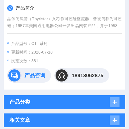
产品简介
晶体闸流管（Thyristor）又称作可控硅整流器，曾被简称为可控
硅；1957年美国通用电器公司开发出晶闸管产品，并于1958年
使其商业化。晶闸管是PNPN四层半导体结构，它有三个极：阳
极，阴极和门极；晶闸管工作条件为：加正向电压且门极有触发
产品型号：CTT系列
电流；其派生器件有：快速晶闸管，双向晶闸管，逆导晶闸管，
更新时间：2026-07-18
光控晶闸管等。*原装西班牙可控硅模块原装供应
浏览次数：881
产品咨询
18913062875
产品分类
相关文章