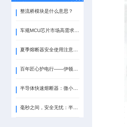
整流桥模块是什么意思？
车规MCU芯片市场高需求持续，国内厂商蓄势发展
夏季熔断器安全使用注意事项
百年匠心护电行——伊顿巴斯曼熔断器详解
半导体快速熔断器：微小身躯，巨大守护——为精密电子保驾护航
毫秒之间，安全无忧：半导体快速熔断器，高效保护，让电路故障无处遁形