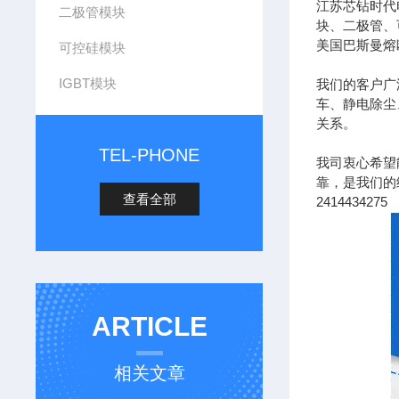
江苏芯钻时代
二极管模块
块、二极管、
美国巴斯曼熔
可控硅模块
IGBT模块
我们的客户广
车、静电除尘
关系。
TEL-PHONE
我司衷心希望
靠，是我们的经营
查看全部
2414434275
ARTICLE
相关文章