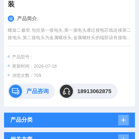
装
产品简介
螺旋二极管,包括第一接电头,第一接电头通过接电芯线连接第二
接电头,第二接电头为金属螺栓头,金属螺栓头的端部设有接电螺
纹柱,接电芯线贯穿金属螺栓头与接电螺纹柱连接,接电芯线上连
接发光芯片,金属螺栓头的周面上设有正负极检测孔,正负极检测
产品型号：
孔位于接电芯线的外侧,在正负极检测孔的孔壁上设有定位挡圈,
更新时间：2026-07-18
在定位挡圈的内壁上多个定位挡片,进行正负极检测时,万能电流
表的接线。美国IR螺旋二极管模块供应全型号现货原装
浏览次数：709
产品咨询
18913062875
产品分类