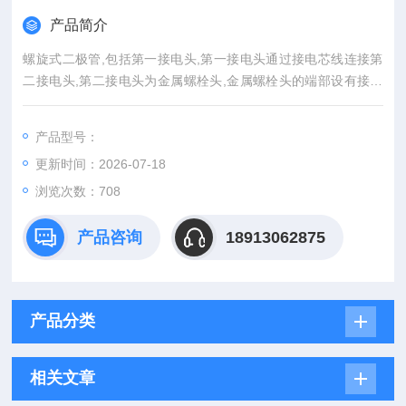
产品简介
螺旋式二极管,包括第一接电头,第一接电头通过接电芯线连接第
二接电头,第二接电头为金属螺栓头,金属螺栓头的端部设有接电
螺纹柱,接电芯线贯穿金属螺栓头与接电螺纹柱连接,接电芯线上
连接发光芯片,金属螺栓头的周面上设有正负极检测孔,正负极检
产品型号：
测孔位于接电芯线的外侧,在正负极检测孔的孔壁上设有定位挡
更新时间：2026-07-18
圈,在定位挡圈的内壁上多个定位挡片,进行正负极检测时,万能电
流表的接线。全系列直供现货美国IR螺旋二极管模块
浏览次数：708
产品咨询
18913062875
产品分类
相关文章