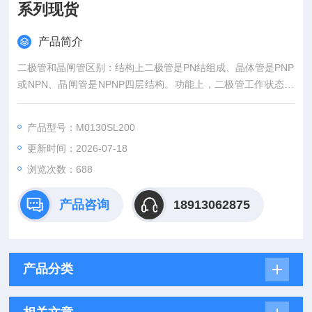
系列现货
产品简介
二极管和晶闸管区别：结构上二极管是PN结组成、晶体管是PNP
或NPN、晶闸管是NPNP四层结构。功能上，二极管工作状态：
正向导通、反向不导通、反向击穿。晶闸管工作状态：反阻止状
态、OFF状态、ON状态。二极管结构和工艺较为简单，成本更
产品型号：M0130SL200
低，故而市场应用远高于晶闸管，晶闸管 for 交流、大电流等应
更新时间：2026-07-18
用场景也偏工业。西玛WESTCODE二极管螺丝型晶闸管全系列
现货
浏览次数：688
产品咨询
18913062875
产品分类