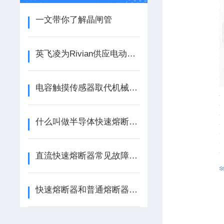
一文带你了解晶闸管
英飞凌为Rivian供应电动汽车牵引逆变器功率模块
电容触摸传感器取代机械开关
什么叫做半导体快速熔断器？
直流快速熔断器常见故障分析，频繁熔断误动作原因排查与解决办法
快速熔断器和普通熔断器区别有哪些？