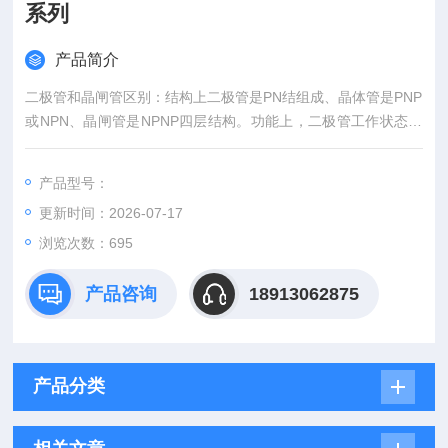
系列
产品简介
二极管和晶闸管区别：结构上二极管是PN结组成、晶体管是PNP
或NPN、晶闸管是NPNP四层结构。功能上，二极管工作状态：
正向导通、反向不导通、反向击穿。晶闸管工作状态：反阻止状
态、OFF状态、ON状态。二极管结构和工艺较为简单，成本更
产品型号：
低，故而市场应用远高于晶闸管，晶闸管 for 交流、大电流等应
更新时间：2026-07-17
用场景也偏工业。西玛WESTCODE可控硅平板型晶闸管全系列
浏览次数：695
产品咨询
18913062875
产品分类