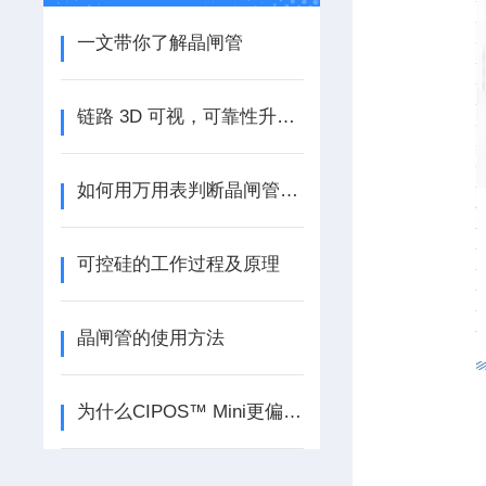
一文带你了解晶闸管
链路 3D 可视，可靠性升级！伊顿电源 Power Cube 电力模块“智慧管家”
如何用万用表判断晶闸管电极？
可控硅的工作过程及原理
晶闸管的使用方法
为什么CIPOS™ Mini更偏向于使用IGBT芯片，而非Si MOSFET？