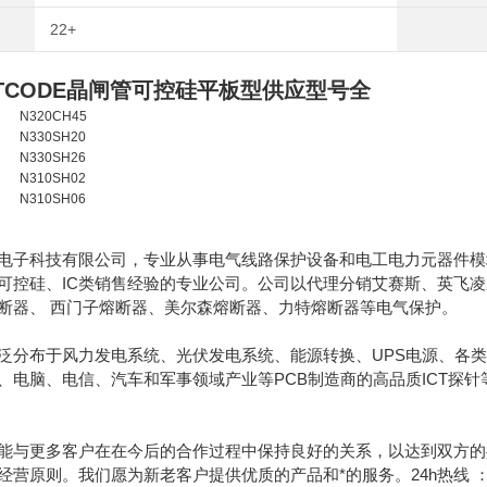
22+
TCODE晶闸管可控硅平板型供应型号全
N320CH45
N330SH20
N330SH26
N310SH02
N310SH06
电子科技有限公司，专业从事电气线路保护设备和电工电力元器件模块
可控硅、IC类销售经验的专业公司。公司以代理分销艾赛斯、英飞
断器、 西门子熔断器、美尔森熔断器、力特熔断器等电气保护。
泛分布于风力发电系统、光伏发电系统、能源转换、UPS电源、各类
、电脑、电信、汽车和军事领域产业等PCB制造商的高品质ICT探
能与更多客户在在今后的合作过程中保持良好的关系，以达到双方的
原则。我们愿为新老客户提供优质的产品和*的服务。24h热线 ：189130628