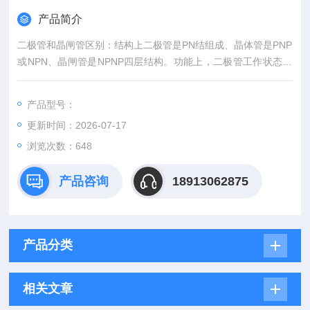
产品简介
二极管和晶闸管区别：结构上二极管是PN结组成、晶体管是PNP
或NPN、晶闸管是NPNP四层结构。功能上，二极管工作状态：
正向导通、反向不导通、反向击穿。晶闸管工作状态：反阻止状
态、OFF状态、ON状态。二极管结构和工艺较为简单，成本更
产品型号：
低，故而市场应用远高于晶闸管，晶闸管 for 交流、大电流等应
更新时间：2026-07-17
用场景也偏工业。西玛晶闸管高功率声波的FRD型号齐全
浏览次数：648
产品咨询
18913062875
产品分类
相关文章