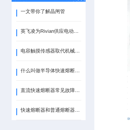
一文带你了解晶闸管
英飞凌为Rivian供应电动汽车牵引逆变器功率模块
电容触摸传感器取代机械开关
什么叫做半导体快速熔断器？
直流快速熔断器常见故障分析，频繁熔断误动作原因排查与解决办法
快速熔断器和普通熔断器区别有哪些？