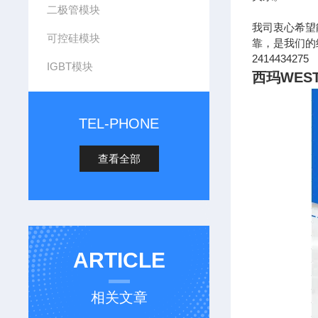
二极管模块
我司衷心希望
可控硅模块
靠，是我们的经营
2414434275
IGBT模块
西玛WES
TEL-PHONE
查看全部
ARTICLE
相关文章