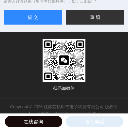
请输入计算结果（填写阿拉伯数字），如：三加四=7
扫码加微信
Copyright © 2026 江苏芯钻时代电子科技有限公司 版权所
有
备案号：苏ICP备2022028353号-2
在线咨询
拨打电话
技术支持：
化工仪器网
管理登录
sitemap.xml