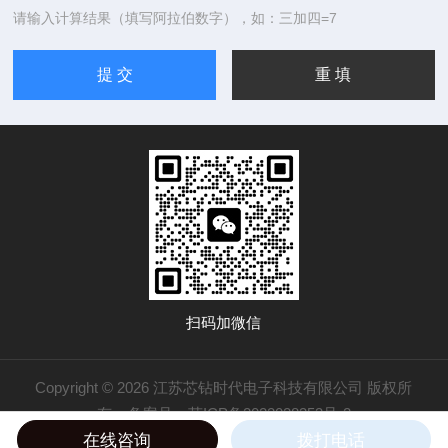
请输入计算结果（填写阿拉伯数字），如：三加四=7
扫码加微信
Copyright © 2026 江苏芯钻时代电子科技有限公司 版权所
有
备案号：苏ICP备2022028353号-2
在线咨询
拨打电话
技术支持：
化工仪器网
管理登录
sitemap.xml