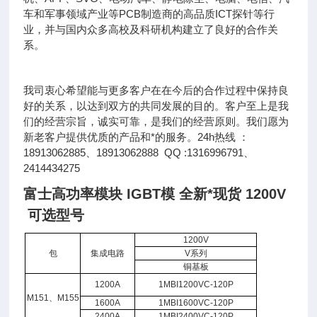
车和军事领域产业等PCB制造商的高品质ICT探针等行
业，并与国内众多高校及科研机构建立了良好的合作关
系。
我司衷心希望能与更多客户在在今后的合作过程中保持良
好的关系，以达到双方的共同发展的目的。客户至上是我
们的经营宗旨，诚实可靠，是我们的经营原则。我们愿为
新老客户提供优质的产品和*的服务。24h热线 ：
18913062885、18913062888 QQ :1316996791、
2414434275
富士高功率模块 IGBT模 全新*现货 1200V
可选型号
1200V
包
集成电路
V系列
铜基板
1200A
1MBI1200VC-120P
M151、M155
1600A
1MBI1600VC-120P
2400A
1MBI2400VC-120P