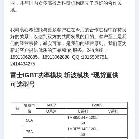
业，并与国内众多高校及科研机构建立了良好的合作关
系。
我司衷心希望能与更多客户在在今后的合作过程中保持良
好的关系，以达到双方的共同发展的目的。客户至上是我
们的经营宗旨，诚实可靠，是我们的经营原则。我们愿为
新老客户提供优质的产品和*的服务。24h热线 ：
18913062885、18913062888 QQ :1316996791、
2414434275
富士IGBT功率模块 斩波模块 *现货直供
可选型号
600V
1200V
集成电
包
路
U系列
U系列
V系列
1MBI50U4F-120L-
50A
50
1MBI75U4F-120L-
75A
50