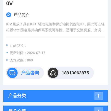
0V
产品简介
IPM集成了具有IGBT驱动电路和保护电路的控制IC，因此可以轻
松设计外围电路并确保高系统可靠性。适用于交流伺服、空调设
备和电梯等应用。15 A 至 30 A/600 V 系列中有小容量 IPM，V-I
PM 可覆盖高达 400 A/600 V 和 200 A/1200V 的容量，内置过流
产品型号：
保护、短路保护、控制电源电压降保护和过热保护，并输出报警
更新时间：2026-07-17
信号。全新现货富士IGBT模块 功率半导体 1200V
浏览次数：869
产品咨询
18913062875
产品分类