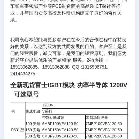
车和军事领域产业等PCB制造商的高品质ICT探针等行
业，并与国内众多高校及科研机构建立了良好的合作关
系。
我司衷心希望能与更多客户在在今后的合作过程中保持良
好的关系，以达到双方的共同发展的目的。客户至上是我
们的经营宗旨，诚实可靠，是我们的经营原则。我们愿为
新老客户提供优质的产品和*的服务。24h热线 ：
18913062885、18913062888 QQ :1316996791、
2414434275
全新现货富士IGBT模块 功率半导体 1200V
可选型号
1200V
包
集成电路
V系列
带制动斩波器
带制动斩波器
100 安培
6MBP100VEA120-50
7MBP100VEA120-50
P631
型
150 安培
6MBP150VEA120-50
7MBP150VEA120-50
200 安培
6MBP200VEA120-50
7MBP200VEA120-50