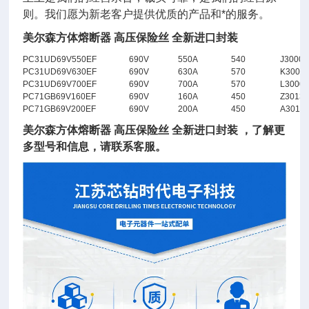
则。我们愿为新老客户提供优质的产品和*的服务。
美尔森方体熔断器 高压保险丝 全新进口封装
PC31UD69V550EF
690V
550A
540
J30004
PC31UD69V630EF
690V
630A
570
K3000
PC31UD69V700EF
690V
700A
570
L3000
PC71GB69V160EF
690V
160A
450
Z3013
PC71GB69V200EF
690V
200A
450
A3013
美尔森方体熔断器 高压保险丝 全新进口封装
，了解更
多型号和信息，请联系客服。