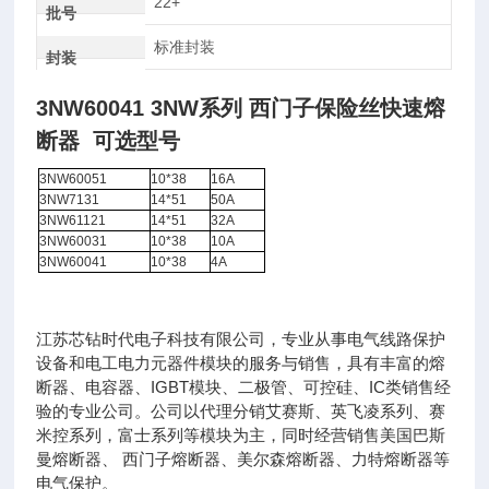
22+
批号
标准封装
封装
3NW60041 3NW系列 西门子保险丝快速熔
断器
可选型号
3NW60051
10*38
16A
3NW7131
14*51
50A
3NW61121
14*51
32A
3NW60031
10*38
10A
3NW60041
10*38
4A
江苏芯钻时代电子科技有限公司，专业从事电气线路保护
设备和电工电力元器件模块的服务与销售，具有丰富的熔
断器、电容器、IGBT模块、二极管、可控硅、IC类销售经
验的专业公司。公司以代理分销艾赛斯、英飞凌系列、赛
米控系列，富士系列等模块为主，同时经营销售美国巴斯
曼熔断器、 西门子熔断器、美尔森熔断器、力特熔断器等
电气保护。