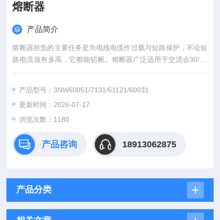
熔断器
产品简介
熔断器担负的主要任务是为电线电缆作过载与短路保护，不论短
路电流值有多高，它都能切断。熔断器广泛适用于交流会30/40
0/690/1000V 及其以下,额定工作电流为0.5-125A的电气线路中,
作为导线和设备的故障保护,应用于建筑物大楼、酒店办公楼和工
产品型号：3NW60051/7131/61121/60031
业领域等;作为导线和设备的故障保护，可广泛用于楼宇及工业领
更新时间：2026-07-17
域。3NW60041 3NW系列 西门子保险丝快速熔断器
浏览次数：1180
产品咨询
18913062875
产品分类