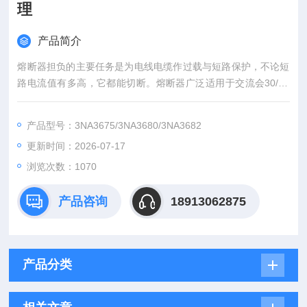
理
产品简介
熔断器担负的主要任务是为电线电缆作过载与短路保护，不论短
路电流值有多高，它都能切断。熔断器广泛适用于交流会30/40
0/690/1000V 及其以下,额定工作电流为0.5-125A的电气线路中,
作为导线和设备的故障保护,应用于建筑物大楼、酒店办公楼和工
产品型号：3NA3675/3NA3680/3NA3682
业领域等;作为导线和设备的故障保护，可广泛用于楼宇及工业领
更新时间：2026-07-17
域。西门子 熔断器快速保险丝 电子元器件代理
浏览次数：1070
产品咨询
18913062875
产品分类