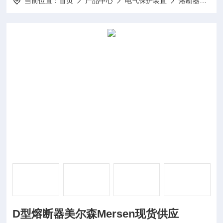
当前位置：
首页
产品中心
电气保护装置
熔断器
D
D型熔断器美尔森Mersen现货供应