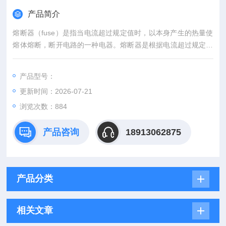
产品简介
熔断器（fuse）是指当电流超过规定值时，以本身产生的热量使
熔体熔断，断开电路的一种电器。熔断器是根据电流超过规定值
一段时间后，以其自身产生的热量使熔体熔化，从而使电路断
开；运用这种原理制成的一种电流保护器。熔断器广泛应用于高
产品型号：
低压配电系统和控制系统以及用电设备中，作为短路和过电流的
更新时间：2026-07-21
保护器，是应用普遍的保护器件之一。D型熔断器美尔森Mersen
现货供应
浏览次数：884
产品咨询
18913062875
产品分类
相关文章