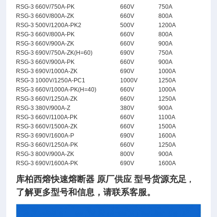
RSG-3 660V/750A-PK
660V
750A
RSG-3 660V/800A-ZK
660V
800A
RSG-3 500V/1200A-PK2
500V
1200A
RSG-3 660V/800A-PK
660V
800A
RSG-3 660V/900A-ZK
660V
900A
RSG-3 690V/750A-ZK(H=60)
690V
750A
RSG-3 660V/900A-PK
660V
900A
RSG-3 690V/1000A-ZK
690V
1000A
RSG-3 1000V/1250A-PC1
1000V
1250A
RSG-3 660V/1000A-PK(H=40)
660V
1000A
RSG-3 660V/1250A-ZK
660V
1250A
RSG-3 380V/900A-Z
380V
900A
RSG-3 660V/1100A-PK
660V
1100A
RSG-3 660V/1500A-ZK
660V
1500A
RSG-3 690V/1600A-P
690V
1600A
RSG-3 660V/1250A-PK
660V
1250A
RSG-3 800V/900A-ZK
800V
900A
RSG-3 690V/1600A-PK
690V
1600A
库柏西熔快速熔断器 原厂供应 型号货源充足
，
了
解
更多型号和信息，请联系客服。