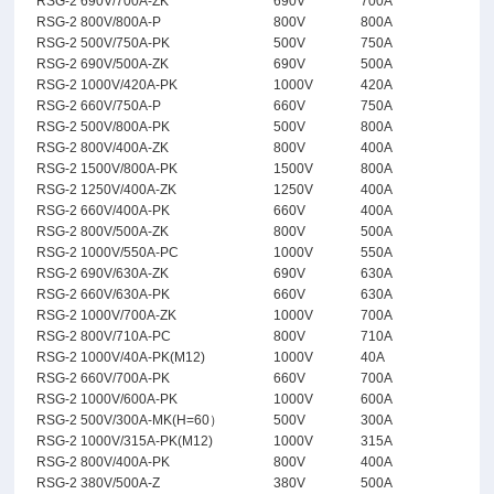
RSG-2 690V/700A-ZK
690V
700A
RSG-2 800V/800A-P
800V
800A
RSG-2 500V/750A-PK
500V
750A
RSG-2 690V/500A-ZK
690V
500A
RSG-2 1000V/420A-PK
1000V
420A
RSG-2 660V/750A-P
660V
750A
RSG-2 500V/800A-PK
500V
800A
RSG-2 800V/400A-ZK
800V
400A
RSG-2 1500V/800A-PK
1500V
800A
RSG-2 1250V/400A-ZK
1250V
400A
RSG-2 660V/400A-PK
660V
400A
RSG-2 800V/500A-ZK
800V
500A
RSG-2 1000V/550A-PC
1000V
550A
RSG-2 690V/630A-ZK
690V
630A
RSG-2 660V/630A-PK
660V
630A
RSG-2 1000V/700A-ZK
1000V
700A
RSG-2 800V/710A-PC
800V
710A
RSG-2 1000V/40A-PK(M12)
1000V
40A
RSG-2 660V/700A-PK
660V
700A
RSG-2 1000V/600A-PK
1000V
600A
RSG-2 500V/300A-MK(H=60
）
500V
300A
RSG-2 1000V/315A-PK(M12)
1000V
315A
RSG-2 800V/400A-PK
800V
400A
RSG-2 380V/500A-Z
380V
500A