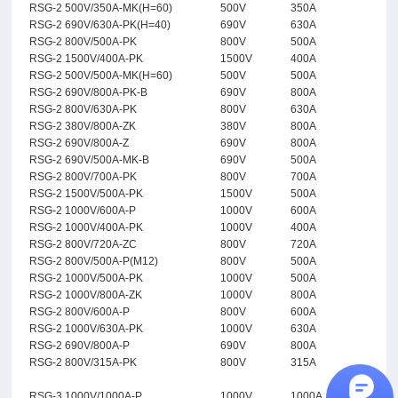
RSG-2 500V/350A-MK(H=60)
500V
350A
RSG-2 690V/630A-PK(H=40)
690V
630A
RSG-2 800V/500A-PK
800V
500A
RSG-2 1500V/400A-PK
1500V
400A
RSG-2 500V/500A-MK(H=60)
500V
500A
RSG-2 690V/800A-PK-B
690V
800A
RSG-2 800V/630A-PK
800V
630A
RSG-2 380V/800A-ZK
380V
800A
RSG-2 690V/800A-Z
690V
800A
RSG-2 690V/500A-MK-B
690V
500A
RSG-2 800V/700A-PK
800V
700A
RSG-2 1500V/500A-PK
1500V
500A
RSG-2 1000V/600A-P
1000V
600A
RSG-2 1000V/400A-PK
1000V
400A
RSG-2 800V/720A-ZC
800V
720A
RSG-2 800V/500A-P(M12)
800V
500A
RSG-2 1000V/500A-PK
1000V
500A
RSG-2 1000V/800A-ZK
1000V
800A
RSG-2 800V/600A-P
800V
600A
RSG-2 1000V/630A-PK
1000V
630A
RSG-2 690V/800A-P
690V
800A
RSG-2 800V/315A-PK
800V
315A
RSG-3 1000V/1000A-P
1000V
1000A