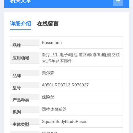
相关文章
详细介绍
在线留言
Bussmann
品牌
医疗卫生,电子/电池,道路/轨道/船舶,航空航
应用领域
天,汽车及零部件
美尔森
品牌
A050URD3T13IR076927
型号
保险丝
产品种类
圆柱体熔断器
系列
SquareBodyBladeFuses
主体类型