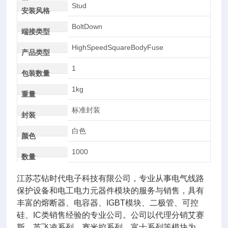
AC
Stud
安装风格
BoltDown
端接类型
HighSpeedSquareBodyFuse
产品类型
1
包装数量
1kg
重量
标准封装
封装
白色
颜色
1000
数量
江苏芯钻时代电子科技有限公司，专业从事电气线路
保护设备和电工电力元器件模块的服务与销售，具有
丰富的熔断器、电容器、IGBT模块、二极管、可控
硅、IC类销售经验的专业公司。公司以代理分销艾赛
斯、英飞凌系列、赛米控系列，富士系列等模块为