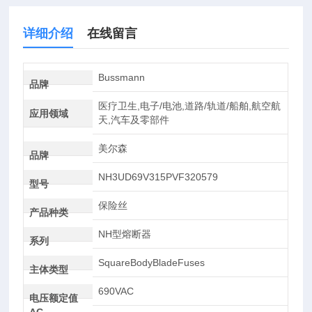
详细介绍
在线留言
Bussmann
品牌
医疗卫生,电子/电池,道路/轨道/船舶,航空航
应用领域
天,汽车及零部件
美尔森
品牌
NH3UD69V315PVF320579
型号
保险丝
产品种类
NH型熔断器
系列
SquareBodyBladeFuses
主体类型
690VAC
电压额定值