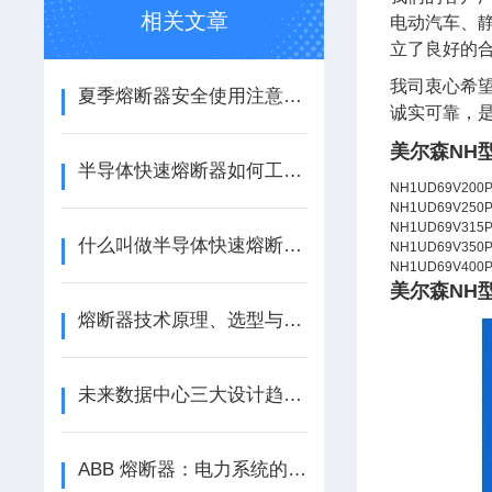
相关文章
电动汽车、静
立了良好的
我司衷心希
夏季熔断器安全使用注意事项
诚实可靠，
美尔森NH
半导体快速熔断器如何工作？
NH1UD69V200
NH1UD69V250
NH1UD69V315
什么叫做半导体快速熔断器？
NH1UD69V350
NH1UD69V400
美尔森NH
熔断器技术原理、选型与新能源应用探析
未来数据中心三大设计趋势：模块化、直流化、支持AI规模化应用
ABB 熔断器：电力系统的安全卫士，江苏芯钻时代电子科技有限公司专业供应