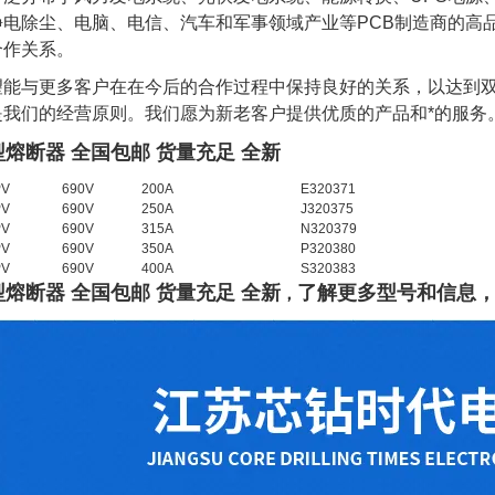
电除尘、电脑、电信、汽车和军事领域产业等PCB制造商的高品
合作关系。
望能与更多客户在在今后的合作过程中保持良好的关系，以达到
是我们的经营原则。我们愿为新老客户提供优质的产品和*的服务
型熔断器 全国包邮 货量充足 全新
PV
690V
200A
E320371
PV
690V
250A
J320375
PV
690V
315A
N320379
PV
690V
350A
P320380
PV
690V
400A
S320383
型熔断器 全国包邮 货量充足 全新
了
解
更多型号和信息
，