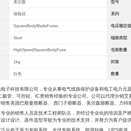
美尔森
型号
保险丝
系列
SquareBodyBladeFuses
电压额定值
Stud
端接类型
HighSpeedSquareBodyFuse
包装数量
1kg
封装
白色
数量
代电子科技有限公司，专业从事电气线路保护设备和电工电力元
、二极管、可控硅、IC类销售经验的专业公司。公司以代理分销
营销售美国巴斯曼熔断器、 西门子熔断器、美尔森熔断器、力特
支专业的销售人员及技术工程师队伍，并经过专业化的培训及严
案设计设计、器件选型等较为专业的技术支持，并努力为客户提
泛分布于风力发电系统、光伏发电系统、能源转换、UPS电源、