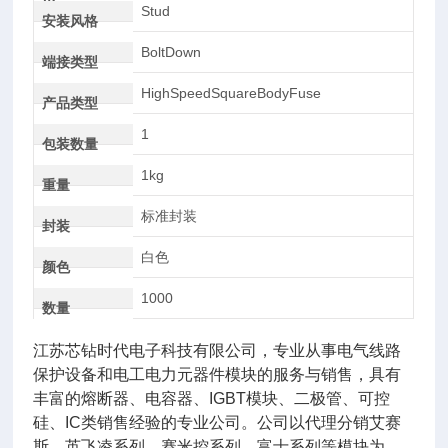
AC
Stud
安装风格
BoltDown
端接类型
HighSpeedSquareBodyFuse
产品类型
1
包装数量
1kg
重量
标准封装
封装
白色
颜色
1000
数量
江苏芯钻时代电子科技有限公司，专业从事电气线路
保护设备和电工电力元器件模块的服务与销售，具有
丰富的熔断器、电容器、IGBT模块、二极管、可控
硅、IC类销售经验的专业公司。公司以代理分销艾赛
斯、英飞凌系列、赛米控系列，富士系列等模块为