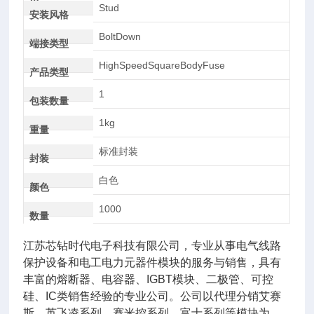
AC
Stud
安装风格
BoltDown
端接类型
HighSpeedSquareBodyFuse
产品类型
1
包装数量
1kg
重量
标准封装
封装
白色
颜色
1000
数量
江苏芯钻时代电子科技有限公司，专业从事电气线路
保护设备和电工电力元器件模块的服务与销售，具有
丰富的熔断器、电容器、IGBT模块、二极管、可控
硅、IC类销售经验的专业公司。公司以代理分销艾赛
斯、英飞凌系列、赛米控系列，富士系列等模块为