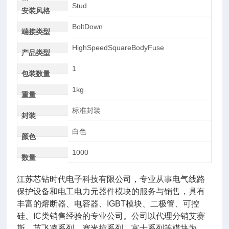
AC
Stud
安装风格
BoltDown
端接类型
HighSpeedSquareBodyFuse
产品类型
1
包装数量
1kg
重量
标准封装
封装
白色
颜色
1000
数量
江苏芯钻时代电子科技有限公司，专业从事电气线路
保护设备和电工电力元器件模块的服务与销售，具有
丰富的熔断器、电容器、IGBT模块、二极管、可控
硅、IC类销售经验的专业公司。公司以代理分销艾赛
斯、英飞凌系列、赛米控系列，富士系列等模块为