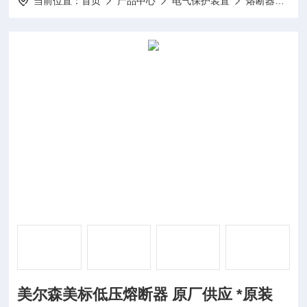
当前位置：
首页
产品中心
电气保护装置
熔断器
美
美尔森美标低压熔断器 原厂供应 *原装