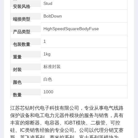
AC
Stud
安装风格
BoltDown
端接类型
HighSpeedSquareBodyFuse
产品类型
1
包装数量
1kg
重量
标准封装
封装
白色
颜色
1000
数量
江苏芯钻时代电子科技有限公司，专业从事电气线路
保护设备和电工电力元器件模块的服务与销售，具有
丰富的熔断器、电容器、IGBT模块、二极管、可控
硅、IC类销售经验的专业公司。公司以代理分销艾赛
斯、英飞凌系列、赛米控系列，富士系列等模块为