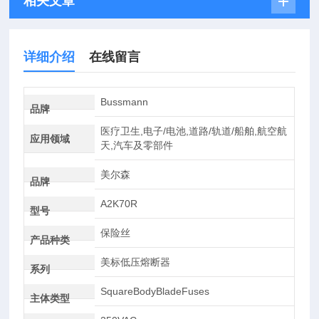
相关文章
详细介绍
在线留言
Bussmann
品牌
医疗卫生,电子/电池,道路/轨道/船舶,航空航
应用领域
天,汽车及零部件
美尔森
品牌
A2K70R
型号
保险丝
产品种类
美标低压熔断器
系列
SquareBodyBladeFuses
主体类型